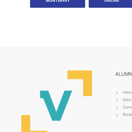
ALUM
Info
Solic
Conve
Bolsa