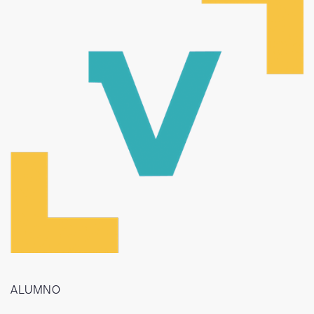
6
5
7
6
8
7
9
8
9
ALUMNO